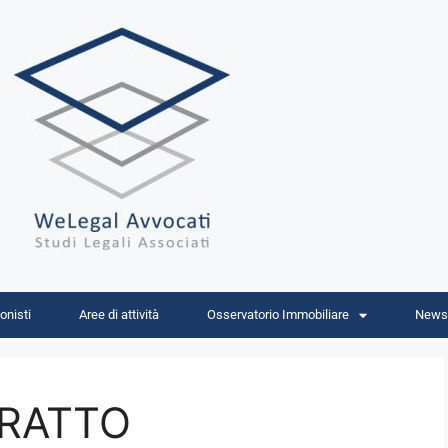
onisti
Aree di attività
Osservatorio Immobiliare
News
TRATTO