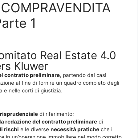
I COMPRAVENDITA
arte 1
omitato Real Estate 4.0
rs Kluwer
del contratto preliminare
, partendo dai casi
tazione al fine di fornire un quadro completo degli
a e nelle corti di giustizia.
risprudenziale
di riferimento;
la redazione del contratto preliminare
di
i rischi
e le diverse
necessità pratiche
che i
ire in un’operazione immobiliare nel modo corretto