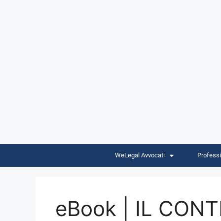
WeLegal Avvocati
Professi
eBook | IL CON