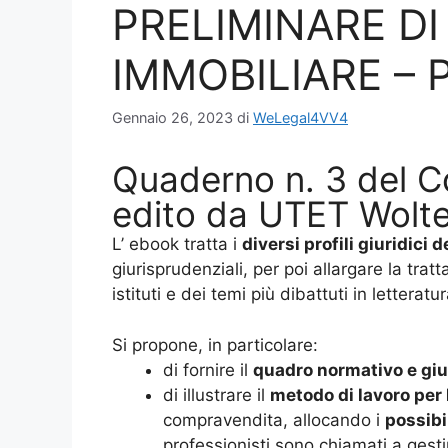
PRELIMINARE D
IMMOBILIARE – P
Gennaio 26, 2023
di
WeLegal4VV4
Quaderno n. 3 del C
edito da UTET Wolte
L’ ebook tratta i
diversi profili giuridici 
giurisprudenziali, per poi allargare la trat
istituti e dei temi più dibattuti in letteratur
Si propone, in particolare:
di fornire il
quadro normativo e giu
di illustrare il
metodo di lavoro per 
compravendita, allocando i
possibil
professionisti sono chiamati a gest