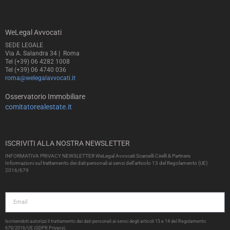
WeLegal Avvocati
SEDE LEGALE
Via A. Salandra 34 | Roma
Tel (+39) 06 4282 1008
Tel (+39) 06 4740 036
roma@welegalavvocati.it
Osservatorio Immobiliare
comitatorealestate.it
ISCRIVITI ALLA NOSTRA NEWSLETTER
INFORMATIVA PRIVACY NEWSLETTER WeLegal Avvocati Scarselli Cirelli & Partners
Informazioni sul trattamento dei dati personali ai sensi dell’articolo 13 del Regolamento (UE)
2016/679
Iscrivendoti autorizzi il trattamento dei dati personali ai sensi degli articoli 13 e 14 del Regolamento
679/2016/UE (GDPR Privacy).